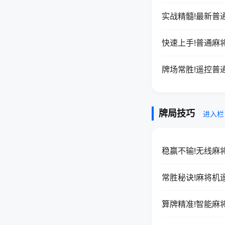
实战精髓!最新普
快速上手!普通麻
牌场常胜!遥控普
牌局技巧
进入栏
稳赢不输!无线麻
常胜秘诀!麻将机
算牌精准!智能麻