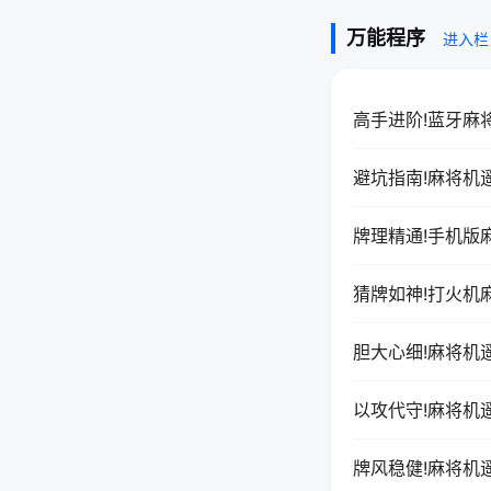
万能程序
进入栏
高手进阶!蓝牙麻
避坑指南!麻将机
牌理精通!手机版
猜牌如神!打火机
胆大心细!麻将机
以攻代守!麻将机
牌风稳健!麻将机