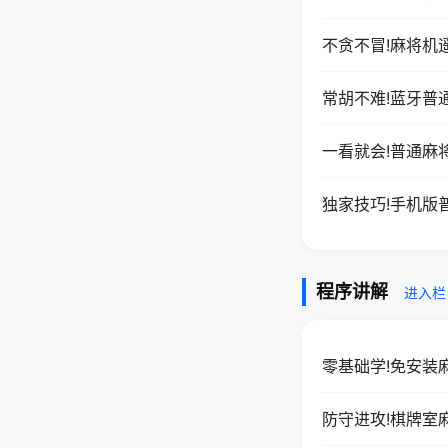
不贪不冒!麻将机
常胡不难!蓝牙普
一看就会!普通麻
独家技巧!手机版
程序讲解
进入栏
零基础学!免安装
防守进攻!棋牌室