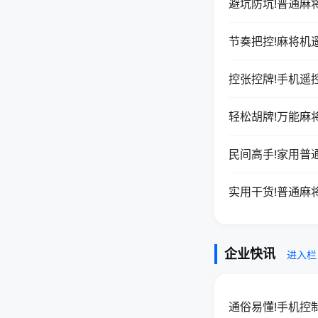
避坑防坑!普通麻
节奏把控!麻将机
控张控牌!手机遥
轻松胡牌!万能麻
民间高手!家用普
实用干货!普通麻
企业快讯
进入栏
通俗易懂!手机控