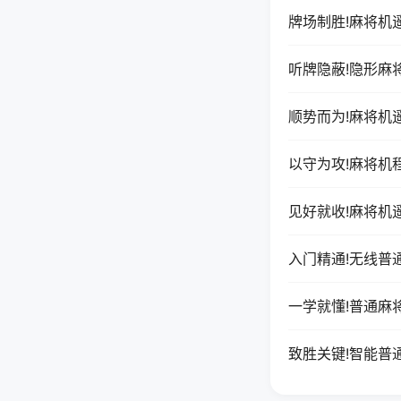
牌场制胜!麻将机
听牌隐蔽!隐形麻
顺势而为!麻将机
以守为攻!麻将机
见好就收!麻将机
入门精通!无线普
一学就懂!普通麻
致胜关键!智能普