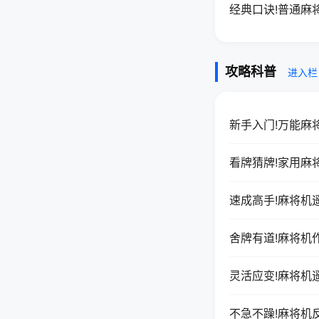
经典口诀!普通麻
攻略科普
进入栏
新手入门!万能麻
看牌猜牌!家用麻
速成高手!麻将机
舍牌有道!麻将机
灵活应变!麻将机
不急不躁!麻将机