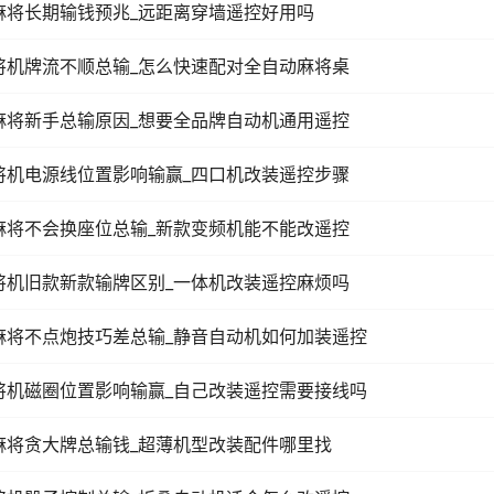
麻将长期输钱预兆_远距离穿墙遥控好用吗
将机牌流不顺总输_怎么快速配对全自动麻将桌
麻将新手总输原因_想要全品牌自动机通用遥控
将机电源线位置影响输赢_四口机改装遥控步骤
麻将不会换座位总输_新款变频机能不能改遥控
将机旧款新款输牌区别_一体机改装遥控麻烦吗
麻将不点炮技巧差总输_静音自动机如何加装遥控
将机磁圈位置影响输赢_自己改装遥控需要接线吗
麻将贪大牌总输钱_超薄机型改装配件哪里找