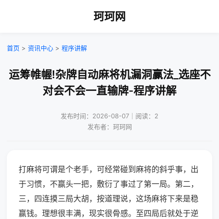
珂珂网
首页
>
资讯中心
>
程序讲解
运筹帷幄!杂牌自动麻将机漏洞赢法_选座不
对会不会一直输牌-程序讲解
发布时间：2026-08-07｜阅读：2
发布者：珂珂网
打麻将可谓是个老手，可经常碰到麻将的斜乎事，出
于习惯，不赢头一把，敷衍了事过了第一局。第二，
三，四连摸三局大胡，按道理说，这场麻将下来是稳
赢钱。理想很丰满，现实很骨感。至四局后就处于逆