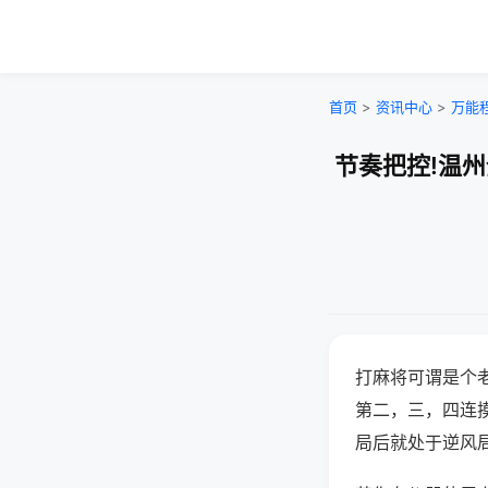
首页
>
资讯中心
>
万能
节奏把控!温
打麻将可谓是个
第二，三，四连
局后就处于逆风