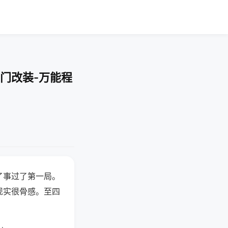
门改装-万能程
了事过了第一局。
现实很骨感。至四