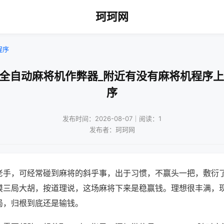
珂珂网
程序
州全自动麻将机作弊器_附近有没有麻将机程序上
序
发布时间：2026-08-07｜阅读：1
发布者：珂珂网
老手，可经常碰到麻将的斜乎事，出于习惯，不赢头一把，敷衍
摸三局大胡，按道理说，这场麻将下来是稳赢钱。理想很丰满，
局，归根到底还是输钱。