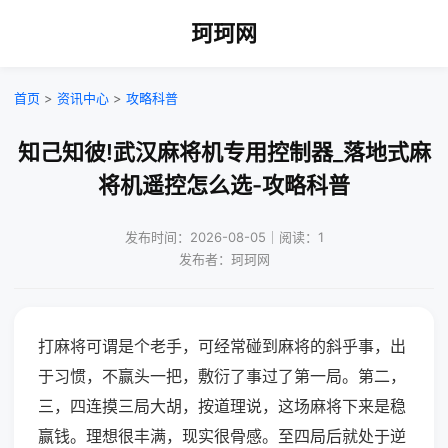
珂珂网
首页
>
资讯中心
>
攻略科普
知己知彼!武汉麻将机专用控制器_落地式麻
将机遥控怎么选-攻略科普
发布时间：2026-08-05｜阅读：1
发布者：珂珂网
打麻将可谓是个老手，可经常碰到麻将的斜乎事，出
于习惯，不赢头一把，敷衍了事过了第一局。第二，
三，四连摸三局大胡，按道理说，这场麻将下来是稳
赢钱。理想很丰满，现实很骨感。至四局后就处于逆