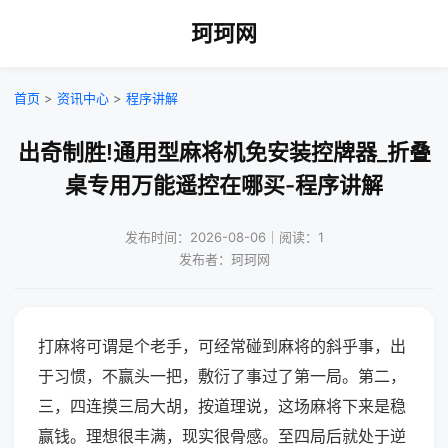
珂珂网
首页
>
资讯中心
>
程序讲解
出奇制胜!通用型麻将机免安装控牌器_折叠
桌专用万能遥控在哪买-程序讲解
发布时间：2026-08-06｜阅读：1
发布者：珂珂网
打麻将可谓是个老手，可经常碰到麻将的斜乎事，出
于习惯，不赢头一把，敷衍了事过了第一局。第二，
三，四连摸三局大胡，按道理说，这场麻将下来是稳
赢钱。理想很丰满，现实很骨感。至四局后就处于逆