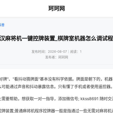
珂珂网
科普
武汉麻将机一键控牌装置_棋牌室机器怎么调试程
发布时间：2026-08-07｜阅读：1
发布者：珂珂网
好牌"、"看抖动猜牌面"基本没有科学依据。牌面是朝下的，机
么可能通过声音和抖动暴露信息。只有懂了手机或者使用遥控器
需要帮助，想获取一对一指导，添加微信号; kkss8691 随时交
控牌装置;普通麻将机程序控牌器一般是指通过一些无需对麻将机