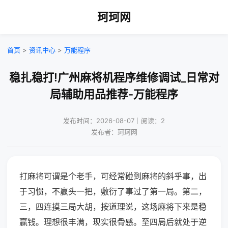
珂珂网
首页
>
资讯中心
>
万能程序
稳扎稳打!广州麻将机程序维修调试_日常对
局辅助用品推荐-万能程序
发布时间：2026-08-07｜阅读：2
发布者：珂珂网
打麻将可谓是个老手，可经常碰到麻将的斜乎事，出
于习惯，不赢头一把，敷衍了事过了第一局。第二，
三，四连摸三局大胡，按道理说，这场麻将下来是稳
赢钱。理想很丰满，现实很骨感。至四局后就处于逆