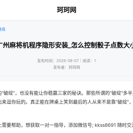
珂珂网
快讯
广州麻将机程序隐形安装_怎么控制骰子点数大
发布时间：2026-08-07｜阅读：1
发布者：珂珂网
"破绽"，也没有能让你稳赢三家的秘诀。那些所谓的"破绽"多
出来逗你玩的。真正能在牌桌上笑到最后的人从来不是靠"破绽"
需要帮助，想获取一对一指导，添加微信号; kkss8691 随时交