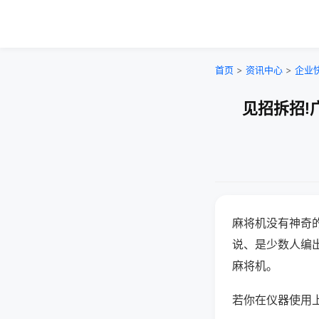
首页
>
资讯中心
>
企业
见招拆招!
麻将机没有神奇的
说、是少数人编
麻将机。
若你在仪器使用上