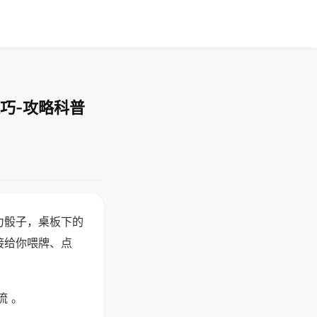
巧-攻略科普
力骰子，桌板下的
接给你喂牌、点
流 。