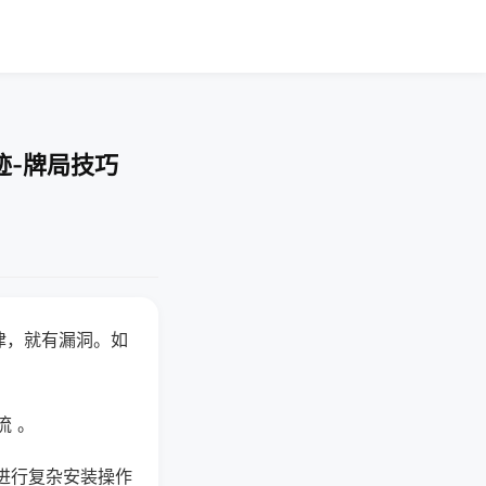
迹-牌局技巧
律，就有漏洞。如
流 。
进行复杂安装操作