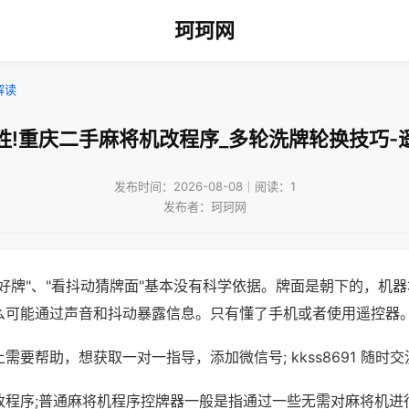
珂珂网
解读
胜!重庆二手麻将机改程序_多轮洗牌轮换技巧-
发布时间：2026-08-08｜阅读：1
发布者：珂珂网
好牌"、"看抖动猜牌面"基本没有科学依据。牌面是朝下的，机
么可能通过声音和抖动暴露信息。只有懂了手机或者使用遥控器
需要帮助，想获取一对一指导，添加微信号; kkss8691 随时交
改程序;普通麻将机程序控牌器一般是指通过一些无需对麻将机进