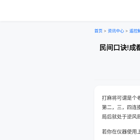
首页
>
资讯中心
>
遥控
民间口诀!成
打麻将可谓是个
第二，三，四连
局后就处于逆风
若你在仪器使用上