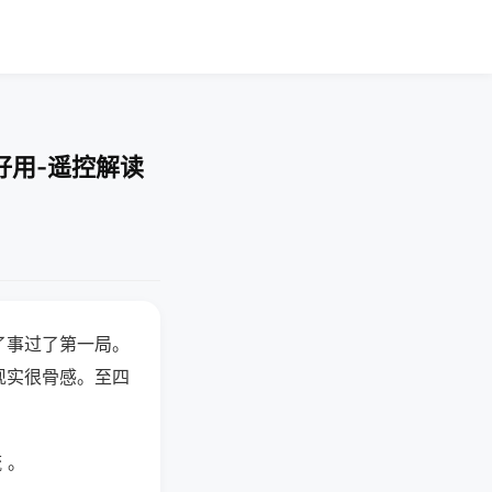
好用-遥控解读
了事过了第一局。
现实很骨感。至四
 。