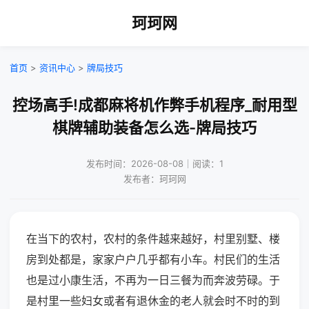
珂珂网
首页
>
资讯中心
>
牌局技巧
控场高手!成都麻将机作弊手机程序_耐用型
棋牌辅助装备怎么选-牌局技巧
发布时间：2026-08-08｜阅读：1
发布者：珂珂网
在当下的农村，农村的条件越来越好，村里别墅、楼
房到处都是，家家户户几乎都有小车。村民们的生活
也是过小康生活，不再为一日三餐为而奔波劳碌。于
是村里一些妇女或者有退休金的老人就会时不时的到