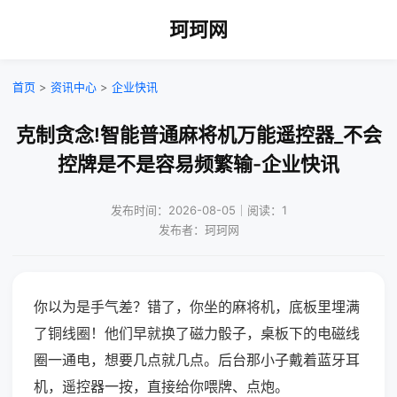
珂珂网
首页
>
资讯中心
>
企业快讯
克制贪念!智能普通麻将机万能遥控器_不会
控牌是不是容易频繁输-企业快讯
发布时间：2026-08-05｜阅读：1
发布者：珂珂网
你以为是手气差？错了，你坐的麻将机，底板里埋满
了铜线圈！他们早就换了磁力骰子，桌板下的电磁线
圈一通电，想要几点就几点。后台那小子戴着蓝牙耳
机，遥控器一按，直接给你喂牌、点炮。