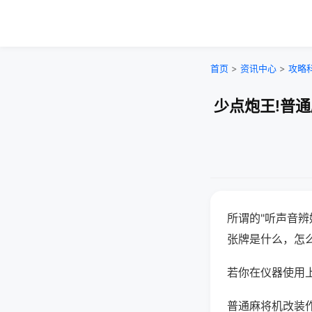
首页
>
资讯中心
>
攻略
少点炮王!普
所谓的"听声音辨
张牌是什么，怎
若你在仪器使用上
普通麻将机改装