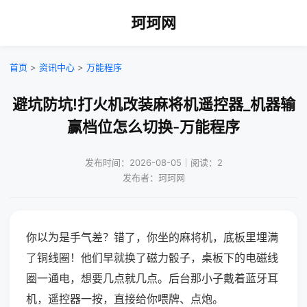
珂珂网
首页
>
资讯中心
>
万能程序
避坑防坑!打火机改装麻将机遥控器_机器输
赢档位怎么切换-万能程序
发布时间：2026-08-05｜阅读：2
发布者：珂珂网
你以为是手气差？错了，你坐的麻将机，底板里埋满
了铜线圈！他们早就换了磁力骰子，桌板下的电磁线
圈一通电，想要几点就几点。后台那小子戴着蓝牙耳
机，遥控器一按，直接给你喂牌、点炮。