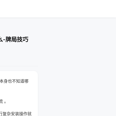
么-牌局技巧
器本身也不知道哪
。
流 。
行复杂安装操作就