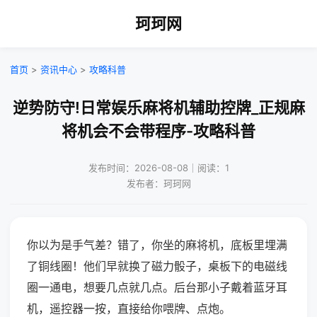
珂珂网
首页
>
资讯中心
>
攻略科普
逆势防守!日常娱乐麻将机辅助控牌_正规麻
将机会不会带程序-攻略科普
发布时间：2026-08-08｜阅读：1
发布者：珂珂网
你以为是手气差？错了，你坐的麻将机，底板里埋满
了铜线圈！他们早就换了磁力骰子，桌板下的电磁线
圈一通电，想要几点就几点。后台那小子戴着蓝牙耳
机，遥控器一按，直接给你喂牌、点炮。