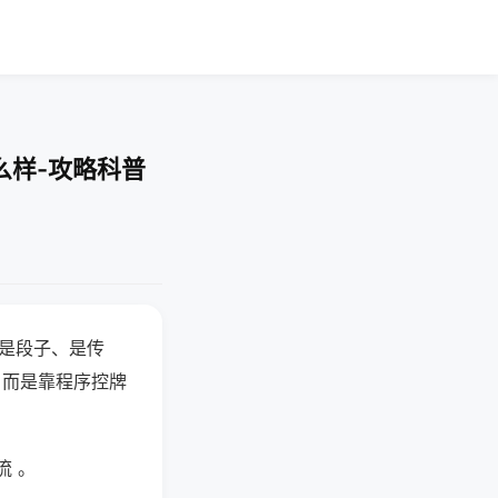
么样-攻略科普
半是段子、是传
，而是靠程序控牌
流 。