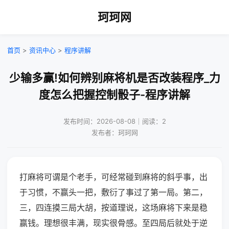
珂珂网
首页
>
资讯中心
>
程序讲解
少输多赢!如何辨别麻将机是否改装程序_力
度怎么把握控制骰子-程序讲解
发布时间：2026-08-08｜阅读：2
发布者：珂珂网
打麻将可谓是个老手，可经常碰到麻将的斜乎事，出
于习惯，不赢头一把，敷衍了事过了第一局。第二，
三，四连摸三局大胡，按道理说，这场麻将下来是稳
赢钱。理想很丰满，现实很骨感。至四局后就处于逆