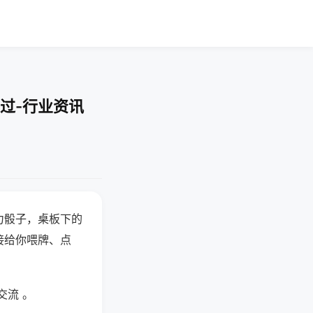
过-行业资讯
力骰子，桌板下的
接给你喂牌、点
交流 。