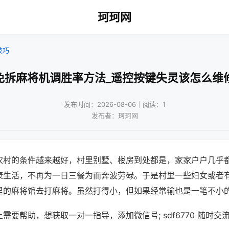
珂珂网
技巧
免拆麻将机调胜率方法_遥控按键失灵该怎么维
发布时间：2026-08-06｜阅读：1
发布者：珂珂网
农村的条件越来越好，村里别墅、楼房到处都是，家家户户几乎
康生活，不再为一日三餐为而奔波劳碌。于是村里一些妇女或者
里的麻将馆去打麻将。虽然打得小，但如果经常输也是一笔不小
需要帮助，想获取一对一指导，添加微信号; sdf6770 随时交流