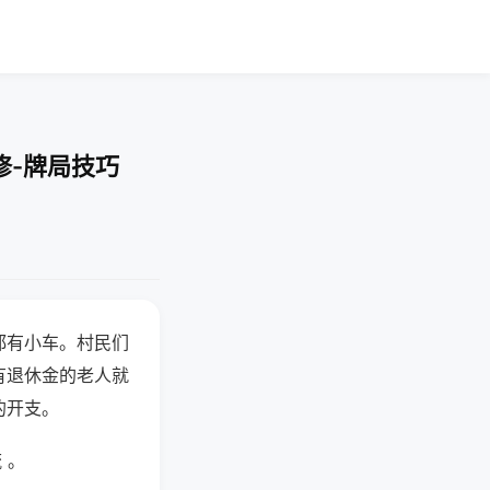
修-牌局技巧
都有小车。村民们
有退休金的老人就
的开支。
 。