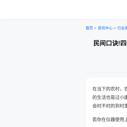
首页
>
资讯中心
>
行业
民间口诀!
在当下的农村，
的生活也是过小
会时不时的到村
若你在仪器使用上