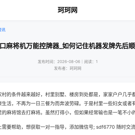
珂珂网
资讯
四口麻将机万能控牌器_如何记住机器发牌先后顺
发布时间：2026-08-06｜阅读：1
发布者：珂珂网
农村的条件越来越好，村里别墅、楼房到处都是，家家户户几乎
康生活，不再为一日三餐为而奔波劳碌。于是村里一些妇女或者
里的麻将馆去打麻将。虽然打得小，但如果经常输也是一笔不小
需要帮助，想获取一对一指导，添加微信号; sdf6770 随时交流