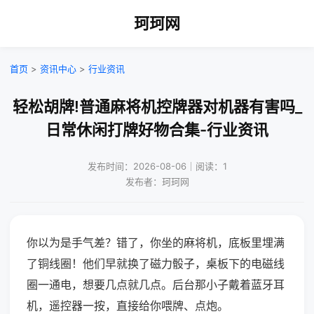
珂珂网
首页
>
资讯中心
>
行业资讯
轻松胡牌!普通麻将机控牌器对机器有害吗_
日常休闲打牌好物合集-行业资讯
发布时间：2026-08-06｜阅读：1
发布者：珂珂网
你以为是手气差？错了，你坐的麻将机，底板里埋满
了铜线圈！他们早就换了磁力骰子，桌板下的电磁线
圈一通电，想要几点就几点。后台那小子戴着蓝牙耳
机，遥控器一按，直接给你喂牌、点炮。