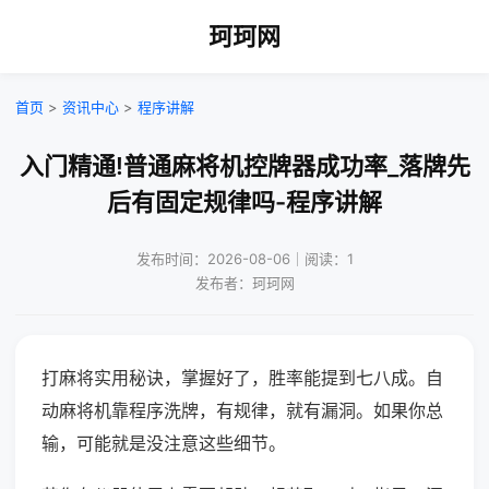
珂珂网
首页
>
资讯中心
>
程序讲解
入门精通!普通麻将机控牌器成功率_落牌先
后有固定规律吗-程序讲解
发布时间：2026-08-06｜阅读：1
发布者：珂珂网
打麻将实用秘诀，掌握好了，胜率能提到七八成。自
动麻将机靠程序洗牌，有规律，就有漏洞。如果你总
输，可能就是没注意这些细节。