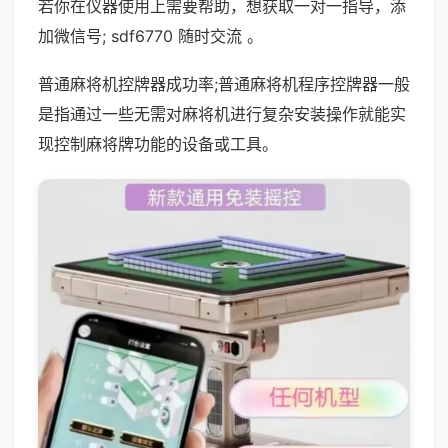
若你在仪器使用上需要帮助，想获取一对一指导，添
加微信号; sdf6770 随时交流 。
普通麻将机控牌器成功率;普通麻将机程序控牌器一般
是指通过一些无需对麻将机进行复杂安装操作就能实
现控制麻将牌功能的设备或工具。