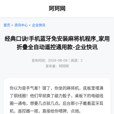
珂珂网
首页
>
资讯中心
>
企业快讯
经典口诀!手机蓝牙免安装麻将机程序_家用
折叠全自动遥控通用款-企业快讯
发布时间：2026-08-09｜阅读：2
发布者：珂珂网
你以为是手气差？错了，你坐的麻将机，底板里埋满
了铜线圈！他们早就换了磁力骰子，桌板下的电磁线
圈一通电，想要几点就几点。后台那小子戴着蓝牙耳
机，遥控器一按，直接给你喂牌、点炮。