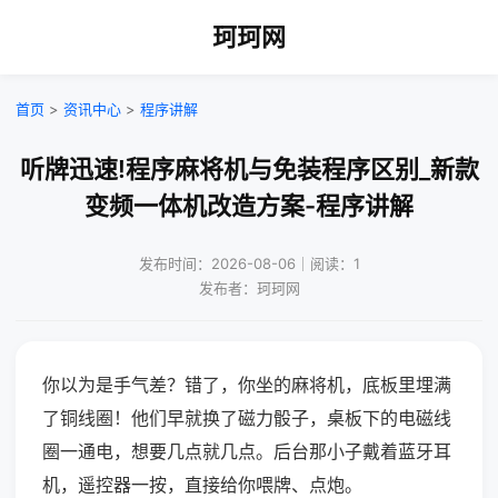
珂珂网
首页
>
资讯中心
>
程序讲解
听牌迅速!程序麻将机与免装程序区别_新款
变频一体机改造方案-程序讲解
发布时间：2026-08-06｜阅读：1
发布者：珂珂网
你以为是手气差？错了，你坐的麻将机，底板里埋满
了铜线圈！他们早就换了磁力骰子，桌板下的电磁线
圈一通电，想要几点就几点。后台那小子戴着蓝牙耳
机，遥控器一按，直接给你喂牌、点炮。