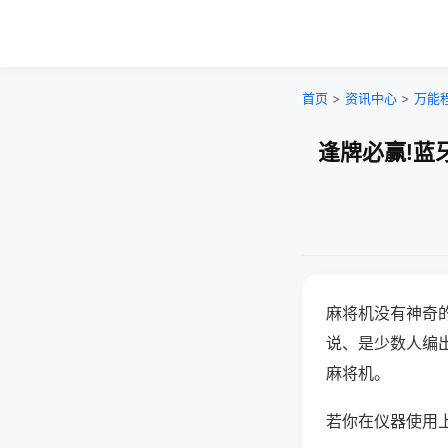
首页
>
资讯中心
>
万能
逢牌必赢!蓝
麻将机没有神奇的
说、是少数人编
麻将机。
若你在仪器使用上