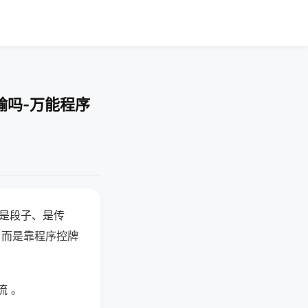
输吗-万能程序
半是段子、是传
，而是靠程序控牌
流 。