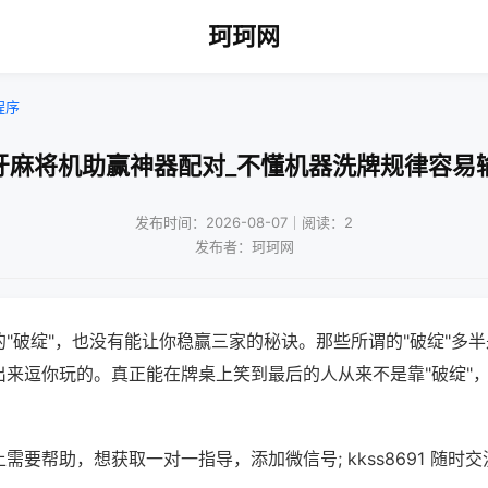
珂珂网
程序
牙麻将机助赢神器配对_不懂机器洗牌规律容易
发布时间：2026-08-07｜阅读：2
发布者：珂珂网
"破绽"，也没有能让你稳赢三家的秘诀。那些所谓的"破绽"多
出来逗你玩的。真正能在牌桌上笑到最后的人从来不是靠"破绽"
需要帮助，想获取一对一指导，添加微信号; kkss8691 随时交