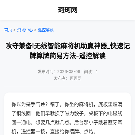
珂珂网
首页
>
资讯中心
>
遥控解读
攻守兼备!无线智能麻将机助赢神器_快速记
牌算牌简易方法-遥控解读
发布时间：2026-08-06｜阅读：1
发布者：珂珂网
你以为是手气差？错了，你坐的麻将机，底板里埋满
了铜线圈！他们早就换了磁力骰子，桌板下的电磁线
圈一通电，想要几点就几点。后台那小子戴着蓝牙耳
机，遥控器一按，直接给你喂牌、点炮。