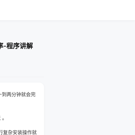
率-程序讲解
一到两分钟就会完
 。
行复杂安装操作就