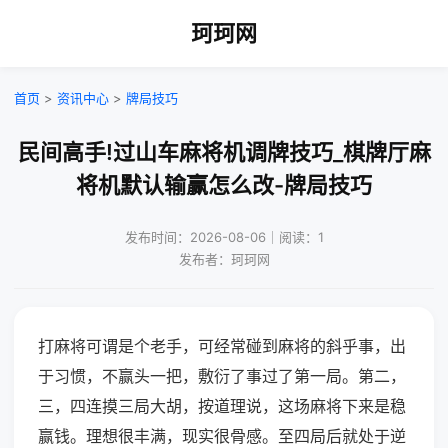
珂珂网
首页
>
资讯中心
>
牌局技巧
民间高手!过山车麻将机调牌技巧_棋牌厅麻
将机默认输赢怎么改-牌局技巧
发布时间：2026-08-06｜阅读：1
发布者：珂珂网
打麻将可谓是个老手，可经常碰到麻将的斜乎事，出
于习惯，不赢头一把，敷衍了事过了第一局。第二，
三，四连摸三局大胡，按道理说，这场麻将下来是稳
赢钱。理想很丰满，现实很骨感。至四局后就处于逆