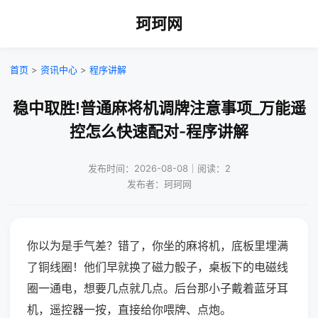
珂珂网
首页
>
资讯中心
>
程序讲解
稳中取胜!普通麻将机调牌注意事项_万能遥
控怎么快速配对-程序讲解
发布时间：2026-08-08｜阅读：2
发布者：珂珂网
你以为是手气差？错了，你坐的麻将机，底板里埋满
了铜线圈！他们早就换了磁力骰子，桌板下的电磁线
圈一通电，想要几点就几点。后台那小子戴着蓝牙耳
机，遥控器一按，直接给你喂牌、点炮。