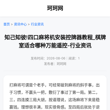
珂珂网
首页
>
资讯中心
>
行业资讯
知己知彼!四口麻将机安装控牌器教程_棋牌
室适合哪种万能遥控-行业资讯
发布时间：2026-08-06｜阅读：1
发布者：珂珂网
打麻将可谓是个老手，可经常碰到麻将的斜乎事，出
于习惯，不赢头一把，敷衍了事过了第一局。第二，
三，四连摸三局大胡，按道理说，这场麻将下来是稳
赢钱。理想很丰满，现实很骨感。至四局后就处于逆