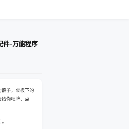
配件-万能程序
力骰子，桌板下的
接给你喂牌、点
 。