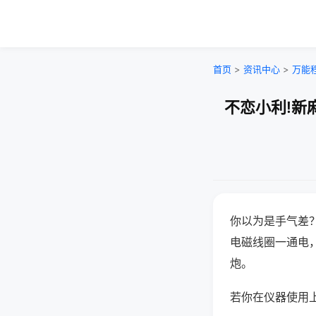
首页
>
资讯中心
>
万能
不恋小利!新
你以为是手气差
电磁线圈一通电
炮。
若你在仪器使用上