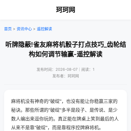
珂珂网
首页
>
资讯中心
>
遥控解读
听牌隐蔽!雀友麻将机骰子打点技巧_齿轮结
构如何调节输赢-遥控解读
发布时间：2026-08-07｜阅读：1
发布者：珂珂网
麻将机没有神奇的"破绽"，也没有能让你稳赢三家的
秘诀。那些所谓的"破绽"多半是段子、是传说、是少
数人编出来逗你玩的。真正能在牌桌上笑到最后的人
从来不是靠"破绽"，而是靠程序控牌麻将机。