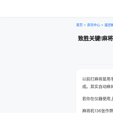
首页
>
资讯中心
>
遥控
致胜关键!麻
以前打麻将是用
成。其实自动麻
若你在仪器使用上
麻将机136张