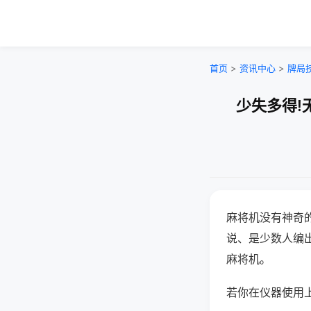
首页
>
资讯中心
>
牌局
少失多得!
麻将机没有神奇的
说、是少数人编
麻将机。
若你在仪器使用上