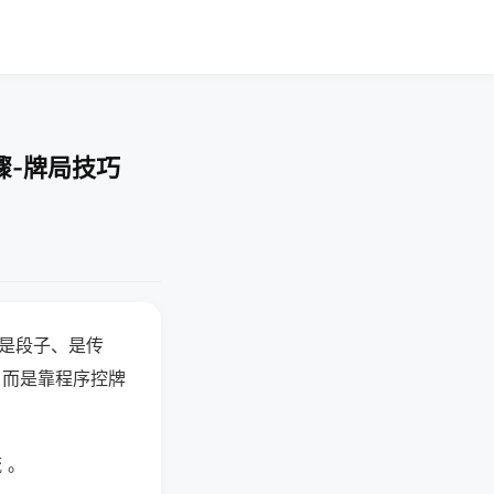
骤-牌局技巧
半是段子、是传
，而是靠程序控牌
 。