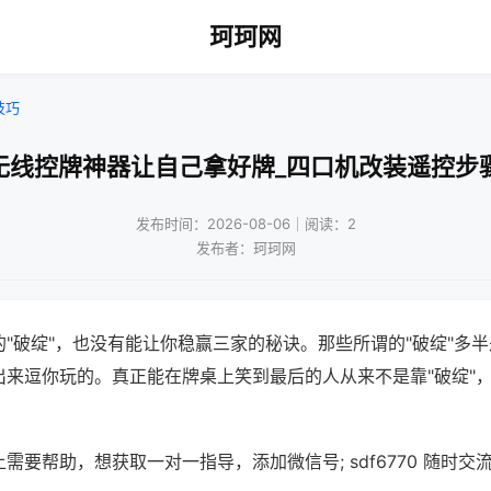
珂珂网
技巧
无线控牌神器让自己拿好牌_四口机改装遥控步
发布时间：2026-08-06｜阅读：2
发布者：珂珂网
"破绽"，也没有能让你稳赢三家的秘诀。那些所谓的"破绽"多
出来逗你玩的。真正能在牌桌上笑到最后的人从来不是靠"破绽"
需要帮助，想获取一对一指导，添加微信号; sdf6770 随时交流