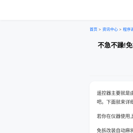
首页
>
资讯中心
>
程序
不急不躁!
遥控器主要就是
吧。下面就来详
若你在仪器使用上
免拆改装自动麻