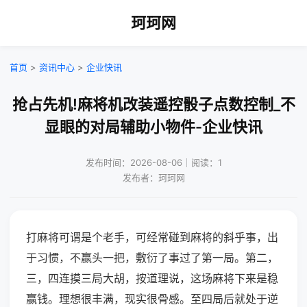
珂珂网
首页
>
资讯中心
>
企业快讯
抢占先机!麻将机改装遥控骰子点数控制_不
显眼的对局辅助小物件-企业快讯
发布时间：2026-08-06｜阅读：1
发布者：珂珂网
打麻将可谓是个老手，可经常碰到麻将的斜乎事，出
于习惯，不赢头一把，敷衍了事过了第一局。第二，
三，四连摸三局大胡，按道理说，这场麻将下来是稳
赢钱。理想很丰满，现实很骨感。至四局后就处于逆