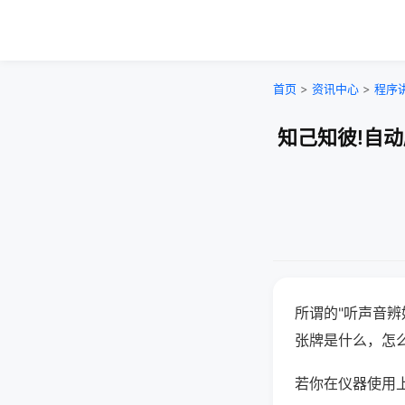
首页
>
资讯中心
>
程序
知己知彼!自
所谓的"听声音辨
张牌是什么，怎
若你在仪器使用上