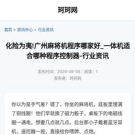
珂珂网
首页
>
资讯中心
>
行业资讯
化险为夷!广州麻将机程序哪家好_一体机适
合哪种程序控制器-行业资讯
发布时间：2026-08-08｜阅读：1
发布者：珂珂网
你以为是手气差？错了，你坐的麻将机，底板里埋满
了铜线圈！他们早就换了磁力骰子，桌板下的电磁线
圈一通电，想要几点就几点。后台那小子戴着蓝牙耳
机，遥控器一按，直接给你喂牌、点炮。