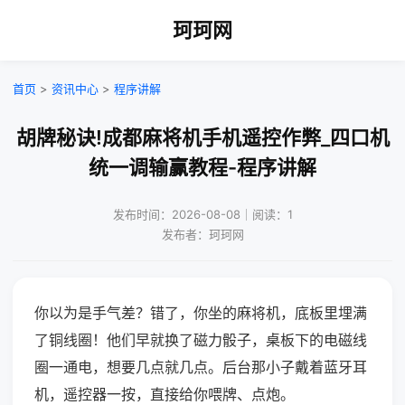
珂珂网
首页
>
资讯中心
>
程序讲解
胡牌秘诀!成都麻将机手机遥控作弊_四口机
统一调输赢教程-程序讲解
发布时间：2026-08-08｜阅读：1
发布者：珂珂网
你以为是手气差？错了，你坐的麻将机，底板里埋满
了铜线圈！他们早就换了磁力骰子，桌板下的电磁线
圈一通电，想要几点就几点。后台那小子戴着蓝牙耳
机，遥控器一按，直接给你喂牌、点炮。