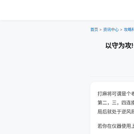
首页
>
资讯中心
>
攻略
以守为攻
打麻将可谓是个
第二，三，四连
局后就处于逆风
若你在仪器使用上