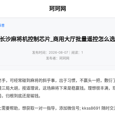
珂珂网
科普
!长沙麻将机控制芯片_商用大厅批量遥控怎么选
发布时间：2026-08-07｜阅读：1
发布者：珂珂网
老手，可经常碰到麻将的斜乎事，出于习惯，不赢头一把，敷衍
摸三局大胡，按道理说，这场麻将下来是稳赢钱。理想很丰满，
局，归根到底还是输钱。
需要帮助，想获取一对一指导，添加微信号; kkss8691 随时交