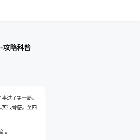
-攻略科普
了事过了第一局。
现实很骨感。至四
流 。