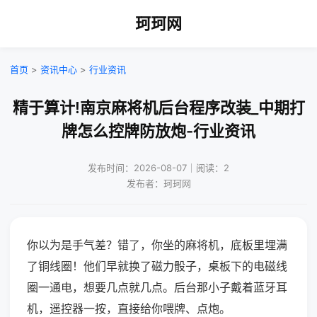
珂珂网
首页
>
资讯中心
>
行业资讯
精于算计!南京麻将机后台程序改装_中期打
牌怎么控牌防放炮-行业资讯
发布时间：2026-08-07｜阅读：2
发布者：珂珂网
你以为是手气差？错了，你坐的麻将机，底板里埋满
了铜线圈！他们早就换了磁力骰子，桌板下的电磁线
圈一通电，想要几点就几点。后台那小子戴着蓝牙耳
机，遥控器一按，直接给你喂牌、点炮。