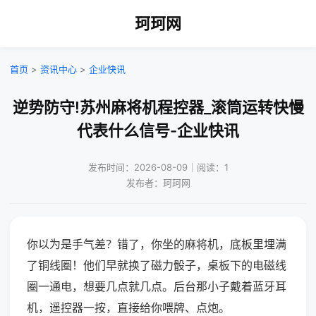
珂珂网
首页
>
资讯中心
>
企业快讯
逆势防守!苏州麻将机程控器_滚筒运转快慢
代表什么信号-企业快讯
发布时间：2026-08-09｜阅读：1
发布者：珂珂网
你以为是手气差？错了，你坐的麻将机，底板里埋满
了铜线圈！他们早就换了磁力骰子，桌板下的电磁线
圈一通电，想要几点就几点。后台那小子戴着蓝牙耳
机，遥控器一按，直接给你喂牌、点炮。