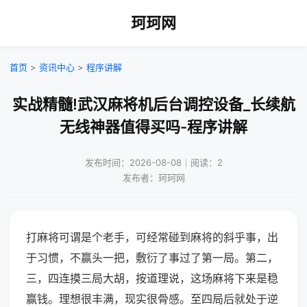
珂珂网
首页
>
资讯中心
>
程序讲解
实战精髓!武汉麻将机后台调控设备_长续航
无线神器值得买吗-程序讲解
发布时间：2026-08-08｜阅读：2
发布者：珂珂网
打麻将可谓是个老手，可经常碰到麻将的斜乎事，出
于习惯，不赢头一把，敷衍了事过了第一局。第二，
三，四连摸三局大胡，按道理说，这场麻将下来是稳
赢钱。理想很丰满，现实很骨感。至四局后就处于逆