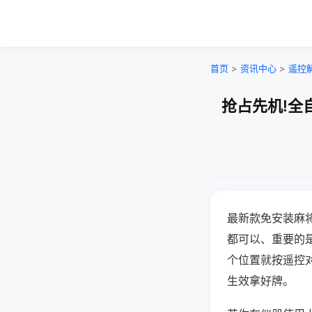
首页
>
资讯中心
>
遥控
抢占先机!全
最新款免安装麻
都可以、重要的是
个位置就按遥控
生效拿好牌。