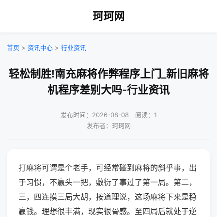
珂珂网
首页
>
资讯中心
>
行业资讯
轻松制胜!南充麻将作弊程序上门_新旧麻将
机程序差别大吗-行业资讯
发布时间：2026-08-08｜阅读：1
发布者：珂珂网
打麻将可谓是个老手，可经常碰到麻将的斜乎事，出
于习惯，不赢头一把，敷衍了事过了第一局。第二，
三，四连摸三局大胡，按道理说，这场麻将下来是稳
赢钱。理想很丰满，现实很骨感。至四局后就处于逆