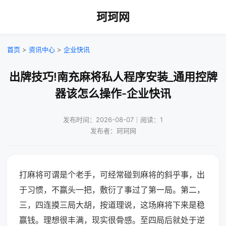
珂珂网
首页
>
资讯中心
>
企业快讯
出牌技巧!南充麻将私人程序安装_通用控牌
器该怎么操作-企业快讯
发布时间：2026-08-07｜阅读：1
发布者：珂珂网
打麻将可谓是个老手，可经常碰到麻将的斜乎事，出
于习惯，不赢头一把，敷衍了事过了第一局。第二，
三，四连摸三局大胡，按道理说，这场麻将下来是稳
赢钱。理想很丰满，现实很骨感。至四局后就处于逆